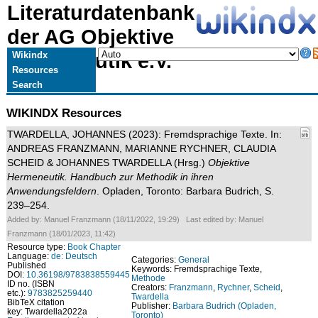
Literaturdatenbank
der AG Objektive
Hermeneutik e.V.
Wikindx
Resources
Search
WIKINDX Resources
TWARDELLA, JOHANNES (2023): Fremdsprachige Texte. In:
ANDREAS FRANZMANN, MARIANNE RYCHNER, CLAUDIA
SCHEID & JOHANNES TWARDELLA (Hrsg.)
Objektive
Hermeneutik. Handbuch zur Methodik in ihren
Anwendungsfeldern
. Opladen, Toronto: Barbara Budrich, S.
239–254.
Added by: Manuel Franzmann (18/11/2022, 19:29) Last edited by: Manuel
Franzmann (18/01/2023, 11:42)
Resource type:
Book Chapter
Language:
de: Deutsch
Categories:
General
Published
Keywords: Fremdsprachige Texte,
DOI:
10.36198/9783838559445
Methode
ID no. (ISBN
Creators:
Franzmann
,
Rychner
,
Scheid
,
etc.):
9783825259440
Twardella
BibTeX citation
Publisher:
Barbara Budrich (Opladen,
key: Twardella2022a
Toronto)