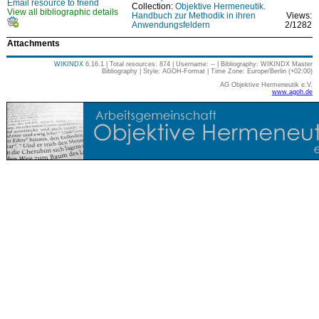
Email resource to friend
Collection:
Objektive Hermeneutik.
View all bibliographic details
Handbuch zur Methodik in ihren
Views:
Anwendungsfeldern
2/1282
Attachments
WIKINDX
6.16.1 | Total resources: 874 | Username: -- | Bibliography: WIKINDX Master
Bibliography | Style: AGOH-Format | Time Zone: Europe/Berlin (+02:00)
AG Objektive Hermeneutik e.V.
www.agoh.de